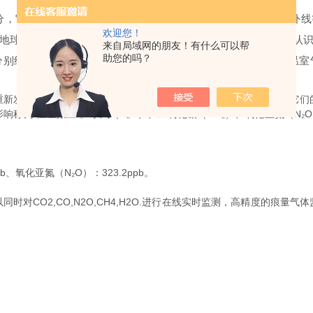
它们能够吸收和释放由地球表面、大气和云层中发出的热红外线
欢迎您！
地球环境的变化产生巨大的影响。随着全球气候变暖，人类已经认
来自局域网的朋友！有什么可以帮
助您的吗？
别约为63%和15%，排在所有温室气体的前两位，同时其它的温
发射辐射的一些气体，如水蒸气、二氧化碳、大部分制冷剂等。它们
称为“温室效应”。水汽（H₂O）、二氧化碳（CO₂）、氧化亚氮（N₂O
、氧化亚氮（N₂O）：323.2ppb。
同时对CO2,CO,N2O,CH4,H2O.进行在线实时监测，高精度的痕