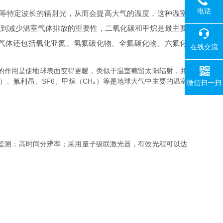
电话
等特定波长的辐射光，从而会提高大气的温度，这种温室
识到减少温室气体排放的重要性，二氧化碳和甲烷是最主要
室气体还包括氧化亚氮、氢氟碳化物、全氟碳化物、六氟化
在线交流
的作用是使地球表面变得更暖，类似于温室截留太阳辐射，并
）、氟利昂、SF6、甲烷（CH₄）等是地球大气中主要的温室
微信扫一扫
量气体监测；高时间分辨率；采用量子级联激光器，有效光程可以达