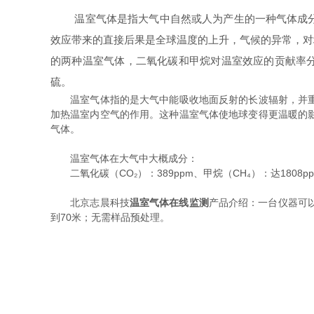
温室气体是指大气中自然或人为产生的一种气体成分，
效应带来的直接后果是全球温度的上升，气候的异常，对
的两种温室气体，二氧化碳和甲烷对温室效应的贡献率分
硫。
温室气体指的是大气中能吸收地面反射的长波辐射，并重新
加热温室内空气的作用。这种温室气体使地球变得更温暖的影响
气体。
温室气体在大气中大概成分：
二氧化碳（CO₂）：389ppm、甲烷（CH₄）：达1808ppb
北京志晨科技
温室气体在线监测
产品介绍：一台仪器可以
到70米；无需样品预处理。